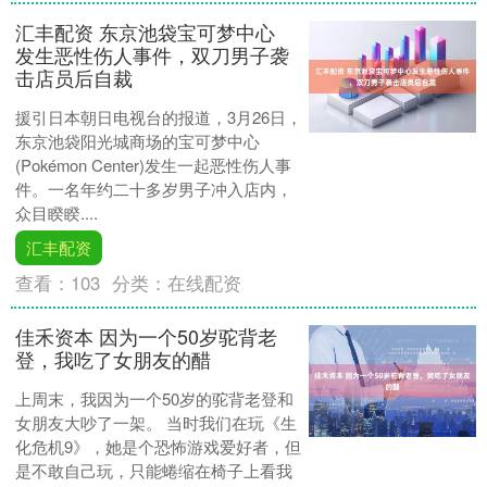
汇丰配资 东京池袋宝可梦中心
发生恶性伤人事件，双刀男子袭
击店员后自裁
援引日本朝日电视台的报道，3月26日，
东京池袋阳光城商场的宝可梦中心
(Pokémon Center)发生一起恶性伤人事
件。一名年约二十多岁男子冲入店内，
众目睽睽....
汇丰配资
查看：
103
分类：
在线配资
佳禾资本 因为一个50岁驼背老
登，我吃了女朋友的醋
上周末，我因为一个50岁的驼背老登和
女朋友大吵了一架。 当时我们在玩《生
化危机9》，她是个恐怖游戏爱好者，但
是不敢自己玩，只能蜷缩在椅子上看我