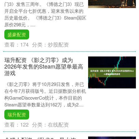
门3》发售三周年。《博德之门3》现已
开启全平台七折优惠，迎来发售以来的
历史最低价。 《博德之门3》Steam国区
原价298元，....
盛豪配资
查看：
174
分类：
炒股配资
瑞升配资 《影之刃零》成为
2026年发售的Steam愿望单最高
游戏
《影之刃零》将于10月29日发售，并已
在今年7月获得版号。近日据数据分析机
构GameDiscoverCo统计，本作目前的
Steam愿望单数量达到162万，成为2....
瑞升配资
查看：
122
分类：
在线配资