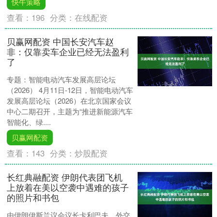
快牛策略
查看：
196
分类：
在线配资
贝赢网配资 中国长安汽车赵
非：仅靠卖车企业已经无法盈利
了
专题：智能电动汽车发展高层论坛
（2026） 4月11日-12日，智能电动汽车
发展高层论坛（2026）在北京国家会议
中心二期召开，主题为“推进新能源汽车
智能化、绿....
贝赢网配资
查看：
143
分类：
炒股配资
长红典融配资 伊朗代表团飞机
上放着在美以空袭中遇难的孩子
的照片和书包
由伊朗伊斯兰议会议长卡利巴夫、外交