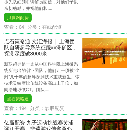
少先队红领巾讲解员回信，对他们予以
亲切勉励，并祝他们和....
贝赢网配资
查看：
64
分类：
在线配资
点石策略通 文汇海报｜ 上海团
队自研超导系统征服非洲矿区，
探测深度破3000米
新联超导是一支从中国科学院上海微系
统所走出的创业团队，他们让一项被“尘
封”几十年的超导探测技术重获新生。该
技术灵敏度比传统设备高出上千倍，如
同给地球做CT。团队....
点石策略通
查看：
194
分类：
炒股配资
亿赢配资 九子运动挑战赛黄浦
滨江开赛，非遗游戏传递童心