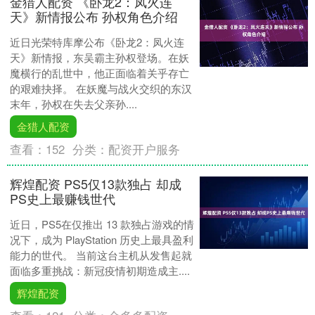
金猎人配资 《卧龙2：凤火连
天》新情报公布 孙权角色介绍
近日光荣特库摩公布《卧龙2：凤火连
天》新情报，东吴霸主孙权登场。在妖
魔横行的乱世中，他正面临着关乎存亡
的艰难抉择。 在妖魔与战火交织的东汉
末年，孙权在失去父亲孙....
金猎人配资
查看：
152
分类：
配资开户服务
辉煌配资 PS5仅13款独占 却成
PS史上最赚钱世代
近日，PS5在仅推出 13 款独占游戏的情
况下，成为 PlayStation 历史上最具盈利
能力的世代。 当前这台主机从发售起就
面临多重挑战：新冠疫情初期造成主....
辉煌配资