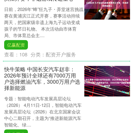
日前，2026年“蜂”狂九子・弄堂迷宫挑战
赛在黄浦滨江正式开赛，赛事活动持续
两天，把国家级非遗上海九子运动变成
孩子的节日礼物。 本次活动由市体育
局、市体育总会主....
亿赢配资
查看：
108
分类：
配资开户服务
快牛策略 中国长安汽车赵非：
2026年预计全球还有7000万用
户选择燃油汽车，3000万用户选
择新能源
专题：智能电动汽车发展高层论坛
（2026） 4月11日-12日，智能电动汽车
发展高层论坛（2026）在北京国家会议
中心二期召开，主题为“推进新能源汽车
智能化、绿....