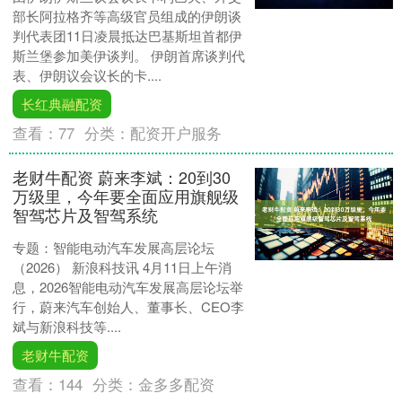
部长阿拉格齐等高级官员组成的伊朗谈
判代表团11日凌晨抵达巴基斯坦首都伊
斯兰堡参加美伊谈判。 伊朗首席谈判代
表、伊朗议会议长的卡....
长红典融配资
查看：
77
分类：
配资开户服务
老财牛配资 蔚来李斌：20到30
万级里，今年要全面应用旗舰级
智驾芯片及智驾系统
专题：智能电动汽车发展高层论坛
（2026） 新浪科技讯 4月11日上午消
息，2026智能电动汽车发展高层论坛举
行，蔚来汽车创始人、董事长、CEO李
斌与新浪科技等....
老财牛配资
查看：
144
分类：
金多多配资