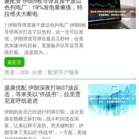
趣配资 伊朗9枚导弹直接干废以
色列电厂：19%发电量瘫痪，特
拉维夫大断电
1 伊朗导弹直接干废以色列电厂 伊朗9枚
导弹再次打击了以色列，这一次可以发
现，伊朗弹道导弹在最后几秒钟，会突
然加速冲向目标。直接躲开以军反导系
统拦截。 这是因为....
趣配资
查看：
205
分类：
配资开户服务
盛康优配 伊朗深夜打响37波反
击，等来美以“停战书”，拉里贾
尼直呼纸老虎
伊朗的反击已经进行到第37轮，这次直
接在熟睡之际打响，战斗时间选在深
夜，让美以猝不及防。而关键时刻，伊
朗等来了美以的“停战书”，一方面，美国
总统特朗普表示，可以....