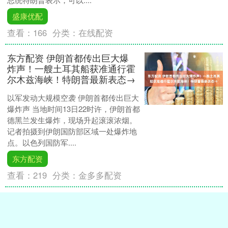
盛康优配
查看：
166
分类：
在线配资
东方配资 伊朗首都传出巨大爆
炸声！一艘土耳其船获准通行霍
尔木兹海峡！特朗普最新表态→
以军发动大规模空袭 伊朗首都传出巨大
爆炸声 当地时间13日22时许，伊朗首都
德黑兰发生爆炸，现场升起滚滚浓烟。
记者拍摄到伊朗国防部区域一处爆炸地
点。以色列国防军....
东方配资
查看：
219
分类：
金多多配资