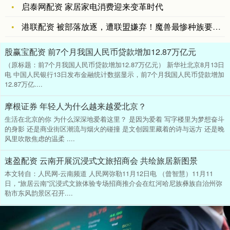
启泰网配资 家居家电消费迎来变革时代
港联配资 被部落放逐，遭联盟嫌弃！魔兽最惨种族要成12.0救
股赢宝配资 前7个月我国人民币贷款增加12.87万亿元
（原标题：前7个月我国人民币贷款增加12.87万亿元） 新华社北京8月13日
电 中国人民银行13日发布金融统计数据显示，前7个月我国人民币贷款增加
12.87万亿....
摩根证券 年轻人为什么越来越爱北京？
生活在北京的你 为什么深深地爱着这里？ 是因为爱着 写字楼里为梦想奋斗
的身影 还是商业街区潮流与烟火的碰撞 是文创园里藏着的诗与远方 还是晚
风里吹散焦虑的温柔 ....
速盈配资 云南开展沉浸式文旅招商会 共绘旅居新图景
本文转自：人民网-云南频道 人民网弥勒11月12日电 （曾智慧）11月11
日，“旅居云南”沉浸式文旅体验专场招商推介会在红河哈尼族彝族自治州弥
勒市东风韵景区召开....