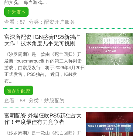
的实况。 每当游戏....
佳禾资本
查看：
87
分类：
配资开户服务
富深所配资 IGN盛赞PS5新独占
大作！技术角度几乎无可挑剔
《沙罗周期》是一款由《死亡回归》开
发商Housemarque制作的第三人称射击
游戏，由索尼发行，将于2026年4月20日
正式发售，PS5独占。 近日，IGN发
布....
富深所配资
查看：
88
分类：
炒股配资
富明配资 外媒狂吹PS5新独占大
作！年度最佳有力竞争者
《沙罗周期》是一款由《死亡回归》开