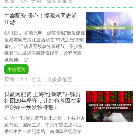
查看：
121
分类：
金多多配资
牛鑫配资 暖心！援藏老同志浦
江游
6月1日，“迎着光明・温暖雪域”致敬建藏
援藏老同志浦江游活动在“申城之光”游轮
举行。 活动设置故事分享环节，不少援
藏老同志讲述驻藏建设经历，诠释老西
藏精神。 定....
牛鑫配资
查看：
111
分类：
金多多配资
贝赢网配资 上海“红喇叭”讲解员
社团20年坚守，让红色基因在童
声演绎中焕发独特魅力
在“六一”国际儿童节到来之际，中共中央
总书记、国家主席、中央军委主席习近
平给中共一大纪念馆、南湖革命纪念馆