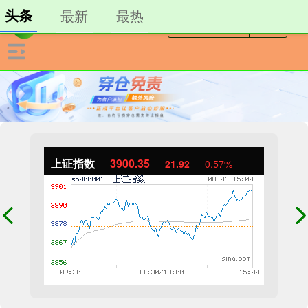
头条
最新
最热
上证指数
3900.35
21.92
0.57%