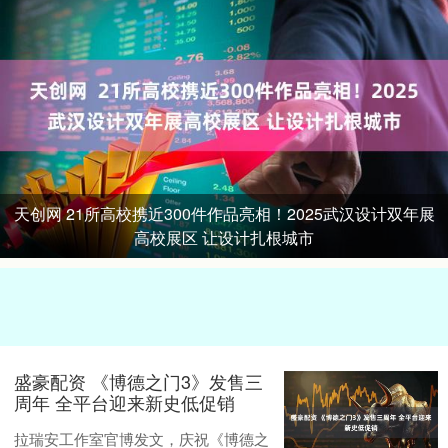
天创网 21所高校携近300件作品亮相！2025武汉设计双年展
高校展区 让设计扎根城市
盛豪配资 《博德之门3》发售三
周年 全平台迎来新史低促销
拉瑞安工作室官博发文，庆祝《博德之