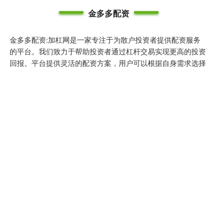
金多多配资
金多多配资:加杠网是一家专注于为散户投资者提供配资服务
的平台。我们致力于帮助投资者通过杠杆交易实现更高的投资
回报。平台提供灵活的配资方案，用户可以根据自身需求选择
合适的杠杆比例，从而优化投资策略。加杠网以安全、透明的
操作流程为核心，确保用户的资金安全。同时，我们还提供专
业的市场分析和投资建议，帮助用户做出明智的决策。无论您
是新手还是有经验的投资者，加杠网都是您值得信赖的合作伙
伴。
话题标签
无锡恒鑫配资
集团
投资
凯狮优配