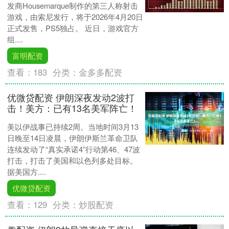
发商Housemarque制作的第三人称射击
游戏，由索尼发行，将于2026年4月20日
正式发售，PS5独占。 近日，游戏官方
组....
富明配资
查看：
183
分类：
金多多配资
优微贷配资 伊朗深夜发动2波打
击！美方：已有13名美军阵亡！
美以伊战事已持续2周。当地时间3月13
日晚至14日凌晨，伊朗伊斯兰革命卫队
连续发动了“真实承诺4”行动第46、47波
打击，打击了美国和以色列多处目标。
据美国方....
优微贷配资
查看：
129
分类：
炒股配资